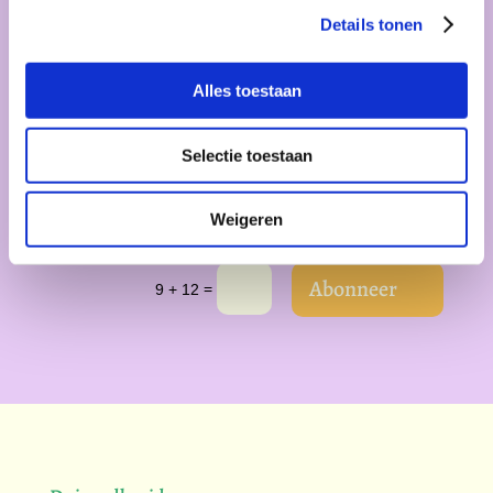
Details tonen
Inschrijven
Nieuwsbrief
Alles toestaan
Selectie toestaan
Weigeren
Abonneer
=
9 + 12