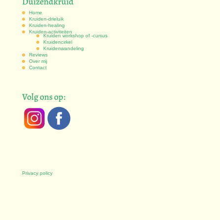
Duizendkruid
Home
Kruiden-drieluik
Kruiden-healing
Kruiden-activiteiten
Kruiden workshop of -cursus
Kruidencirkel
Kruidenwandeling
Reviews
Over mij
Contact
Volg ons op:
Privacy policy